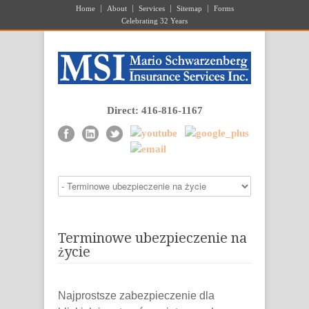
Home
About
Services
Sitemap
Forms
Celebrating 32 Years
Direct: 416-816-1167
Terminowe ubezpieczenie na
życie
Najprostsze zabezpieczenie dla